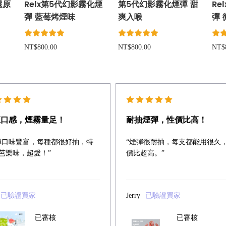
還原
Relx第5代幻影霧化煙
第5代幻影霧化煙彈 甜
Re
彈 藍莓烤煙味
爽入喉
彈
NT$800.00
NT$800.00
NT$
正口感，煙霧量足！
耐抽煙彈，性價比高！
彈口味豐富，每種都很好抽，特
“煙彈很耐抽，每支都能用很久
芭樂味，超愛！”
價比超高。”
已驗證買家
Jerry
已驗證買家
已審核
已審核