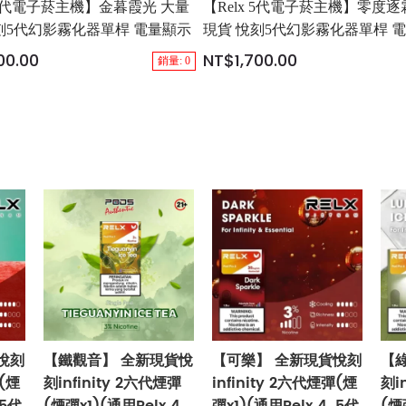
x 5代電子菸主機】金暮霞光 大量
【Relx 5代電子菸主機】零度逐
刻5代幻影霧化器單桿 電量顯示
現貨 悅刻5代幻影霧化器單桿 
00.00
NT$1,700.00
銷量: 0
悅刻
【鐵觀音】 全新現貨悅
【可樂】 全新現貨悅刻
【
彈(煙
刻infinity 2六代煙彈
infinity 2六代煙彈(煙
刻i