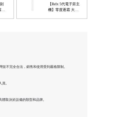
刻
【Relx 5代電子菸主
霧化
機】零度逐霜 大量
現貨 悅刻5代幻影霧
化器單桿 電量顯示
台灣並不完全合法，銷售和使用受到嚴格限制。
人員。
具體取決於設備的類型和品牌。