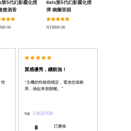
lx第5代幻影霧化煙
Relx第5代幻影霧化煙
 微微酒香
彈 幽蘭茶韻
800.00
NT$800.00
質感優秀，續航強！
，性
“主機的性能很穩定，電池也很耐
用，抽起來很順暢。”
top
已驗證買家
已審核