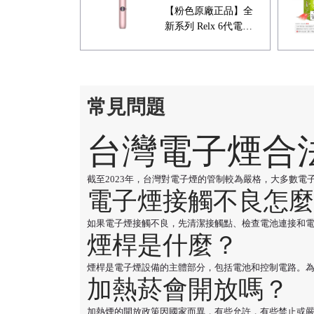
【粉色原廠正品】全
新系列 Relx 6代電子
菸宙斯 悅刻Infinity
Pro 2六代煙機(可調
大/小煙量) 支持Relx
4/5代煙彈通用 (下訂
常見問題
秒發貨)
台灣電子煙合
截至2023年，台灣對電子煙的管制較為嚴格，大多數
電子煙接觸不良怎麼
如果電子煙接觸不良，先清潔接觸點、檢查電池連接和
煙桿是什麼？
煙桿是電子煙設備的主體部分，包括電池和控制電路。
加熱菸會開放嗎？
加熱煙的開放政策因國家而異，有些允許，有些禁止或