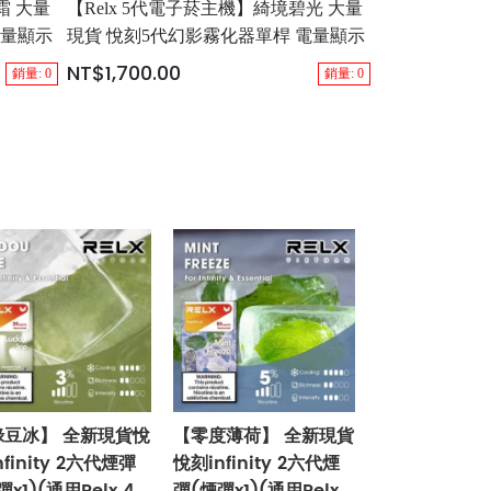
霜 大量
【Relx 5代電子菸主機】綺境碧光 大量
電量顯示
現貨 悅刻5代幻影霧化器單桿 電量顯示
NT$1,700.00
銷量: 0
銷量: 0
綠豆冰】 全新現貨悅
【零度薄荷】 全新現貨
nfinity 2六代煙彈
悅刻infinity 2六代煙