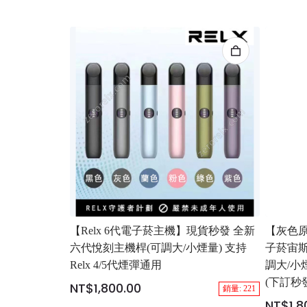
【Relx 6代電子菸主機】現貨秒發 全新
【灰色原
六代悅刻主機桿(可調大/小煙量) 支持
子菸宙斯 悅
Relx 4/5代煙彈通用
調大/小煙
(下訂秒
NT$1,800.00
銷量: 221
NT$1,8