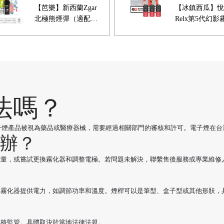
【芭樂】新西蘭Zgar
【冰鎮西瓜】悅
北極熊煙彈（適配
Relx第5代幻影
RELX 5代4代煙桿）
煙彈 甜爽入喉
法嗎？
電子煙產品被視為藥品或醫療器械，需要經過相關部門的審核和許可。電子煙在
辦？
電量，或嘗試更換霧化器和調整電極。若問題未解決，聯繫售後服務或專業維修
為霧化器提供電力，如調節功率和溫度。煙桿可以是筆型、盒子型或其他形狀，
嚴格監管。具體取決於當地法律法規。