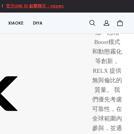
官方LINE ID 點擊聊天：vapec
達！
精心製作的
超級絲滑口
XIAOKE
DIYA
感™憑藉
Boost模式
和動態霧化
等創新，
RELX 提供
無與倫比的
質量。 我
們優先考慮
可靠性，在
全球範圍內
參與，並通