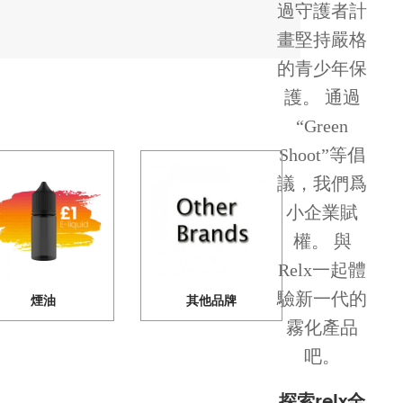
過守護者計
畫堅持嚴格
的青少年保
護。 通過
“Green
Shoot”等倡
議，我們爲
小企業賦
權。 與
Relx一起體
驗新一代的
煙油
其他品牌
霧化產品
吧。
探索relx全