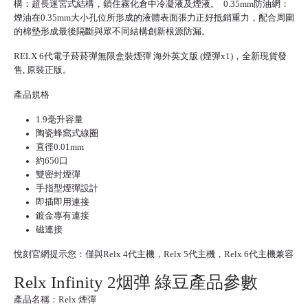
構：超長迷宮式結構，鎖住霧化倉中冷凝液及煙液。 0.35mm防油網：
煙油在0.35mm大小孔位所形成的液體表面張力正好抵銷重力，配合周圍
的棉墊形成最後隔斷與眾不同結構創新根源防漏。
RELX 6代
電子菸菸彈
無限盒裝煙彈 海外英文版 (煙彈x1)，全新現貨發
售, 原裝正版。
產品規格
1.9毫升容量
陶瓷蜂窩式線圈
直徑0.01mm
約650口
雙密封煙彈
手指型煙彈設計
即插即用連接
鍍金專有連接
磁連接
悅刻官網
提示您：僅與Relx 4代主機，
Relx 5代
主機，Relx 6代主機兼容
Relx Infinity 2烟弹 綠豆產品參數
產品名稱：
Relx 煙彈