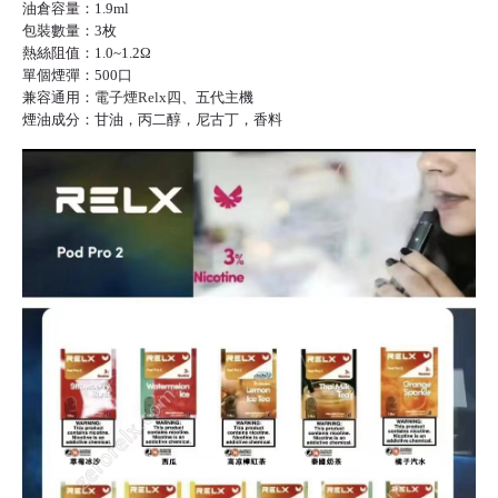
油倉容量：1.9ml
包裝數量：3枚
熱絲阻值：1.0~1.2Ω
單個煙彈：500口
兼容通用：
電子煙Relx
四、五代主機
煙油成分：甘油，丙二醇，尼古丁，香料