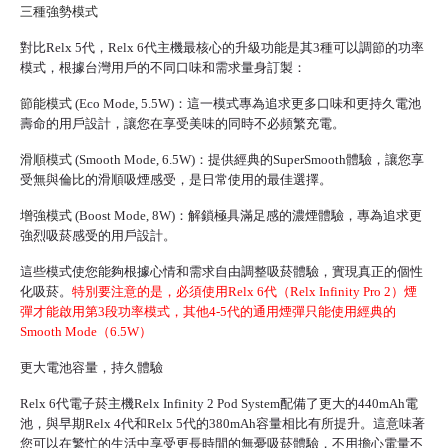
三種強勢模式
對比Relx 5代，Relx 6代主機最核心的升級功能是其3種可以調節的功率
模式，根據台灣用戶的不同口味和需求量身訂製：
節能模式
(Eco Mode, 5.5W)：這一模式專為追求更多口味和更持久電池
壽命的用戶設計，讓您在享受美味的同時不必頻繁充電。
滑順模式
(Smooth Mode, 6.5W)：提供經典的SuperSmooth體驗，讓您享
受無與倫比的滑順吸煙感受，是日常使用的最佳選擇。
增強模式
(Boost Mode, 8W)：解鎖極具滿足感的濃煙體驗，專為追求更
強烈吸菸感受的用戶設計。
這些模式使您能夠根據心情和需求自由調整吸菸體驗，實現真正的個性
化吸菸。
特別要注意的是，必須使用Relx 6代（Relx Infinity Pro 2）煙
彈才能啟用第3段功率模式，其他4-5代的通用煙彈只能使用經典的
Smooth Mode（6.5W）
更大電池容量，持久體驗
Relx 6代
電子菸主機
Relx Infinity 2 Pod System配備了更大的440mAh電
池，與早期Relx 4代和
Relx 5代
的380mAh容量相比有所提升。這意味著
您可以在繁忙的生活中享受更長時間的無憂吸菸體驗，不用擔心電量不