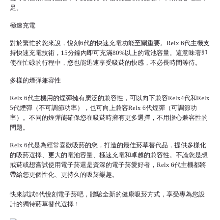
足。
極速充電
對於繁忙的您來說，悅刻6代的快速充電功能至關重要。Relx 6代主機支
持快速充電技術，15分鐘內即可充滿80%以上的電池容量。這意味著即
使在忙碌的行程中，您也能迅速享受吸菸的快感，不必長時間等待。
多樣的煙彈兼容性
Relx 6代主機用的煙彈擁有廣泛的兼容性，可以向下兼容Relx4代和Relx
5代煙彈（不可調節功率），也可向上兼容Relx 6代煙彈（可調節功
率）。不同的煙彈能確保您在吸菸時擁有更多選擇，不用擔心兼容性的
問題。
Relx 6代是為經常喜歡吸菸的您，打造的最佳菸草替代品，提供多樣化
的吸菸選擇、更大的電池容量、極速充電和卓越的兼容性。不論您是想
戒菸或想嘗試使用
電子菸
還是資深的電子菸愛好者，Relx 6代主機都將
帶給您更個性化、更持久的吸菸樂趣。
快來試試6代
悅刻電子菸
吧，體驗全新的健康吸菸方式，享受專為您設
計的獨特菸草替代選擇！