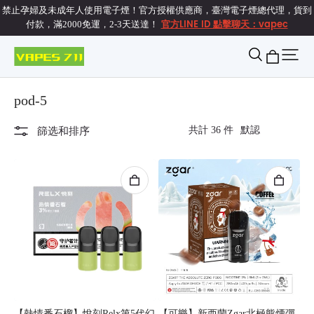
禁止孕婦及未成年人使用電子煙！官方授權供應商，臺灣電子煙總代理，貨到
官方LINE ID 點擊聊天：vapec
付款，滿2000免運，2-3天送達！
pod-5
共計 36 件
篩选和排序
【熱情番石榴】悅刻Relx第5代幻
【可樂】新西蘭Zgar北極熊煙彈