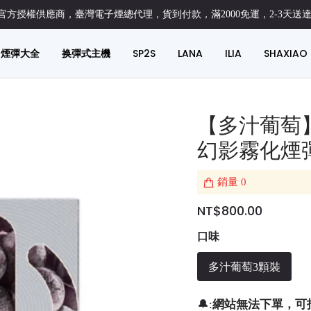
方授權供應商，臺灣電子煙總代理，貨到付款，滿2000免運，2-3天送
煙彈大全
换彈式主機
SP2S
LANA
ILIA
SHAXIAO
【多汁葡萄】
幻影霧化煙
銷量
0
NT$800.00
口味
多汁葡萄3顆裝
網站無法下單，可
🔔: