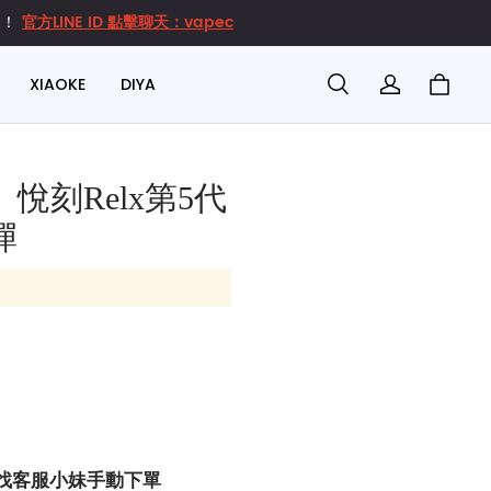
官方LINE ID 點擊聊天：vapec
達！
XIAOKE
DIYA
悅刻Relx第5代
彈
找客服小妹手動下單