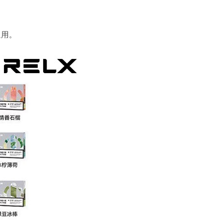
。
通用。