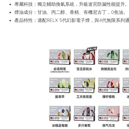
專屬科技：獨立輔助換氣系統，升級迷宮防漏性能提升
煙油成分：甘油、丙二醇、香精、有機尼古丁，0焦油。
產品特性：適配RELX 5代幻影電子煙，與4代無限系列