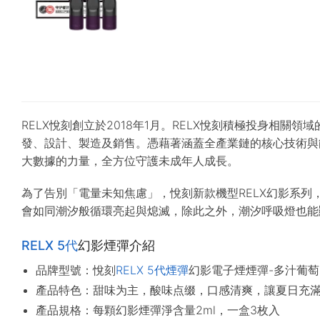
RELX悅刻創立於2018年1月。RELX悅刻積極投身相
發、設計、製造及銷售。憑藉著涵蓋全產業鏈的核心技術與能
大數據的力量，全方位守護未成年人成長。
為了告別「電量未知焦慮」，悅刻新款機型RELX幻影系列
會如同潮汐般循環亮起與熄滅，除此之外，潮汐呼吸燈也能
RELX 5代
幻影煙彈介紹
品牌型號：悅刻
RELX 5代煙彈
幻影電子煙煙彈-多汁葡萄
產品特色：
甜味为主，酸味点缀，口感清爽
，讓夏日充
產品規格：每顆幻影煙彈淨含量2ml，一盒3枚入