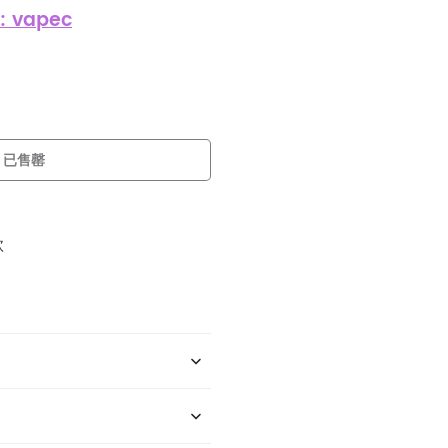
: vapec
已售罄
款