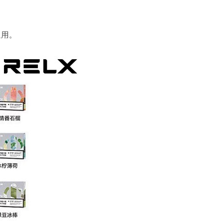
。
通用。