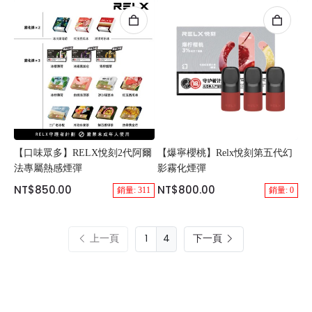
【口味眾多】RELX悅刻2代阿爾
【爆寧櫻桃】Relx悅刻第五代幻
法專屬熱感煙彈
影霧化煙彈
NT$850.00
NT$800.00
銷量: 311
銷量: 0
上一頁
4
下一頁