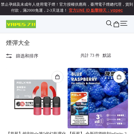
禁止孕婦及未成年人使用電子煙！官方授權供應商，臺灣電子煙總代理，貨到
官方LINE ID 點擊聊天：vapec
付款，滿2000免運，2-3天送達！
煙彈大全
共計 73 件
篩选和排序
【草莓】悅刻Relx第5代幻影霧化
【藍莓】 全新現貨悅刻infinity 2