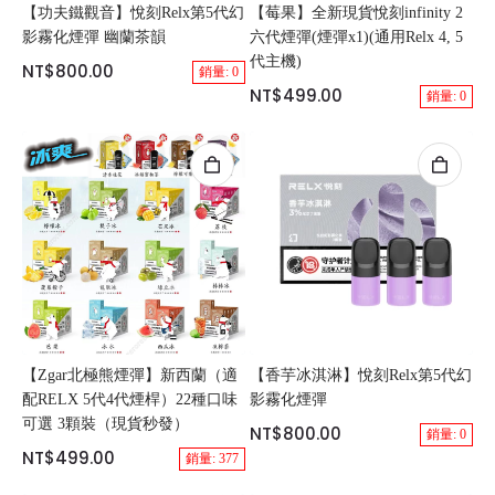
【功夫鐵觀音】悅刻Relx第5代幻
【莓果】全新現貨悅刻infinity 2
影霧化煙彈 幽蘭茶韻
六代煙彈(煙彈x1)(通用Relx 4, 5
代主機)
NT$800.00
銷量: 0
NT$499.00
銷量: 0
【Zgar北極熊煙彈】新西蘭（適
【香芋冰淇淋】悅刻Relx第5代幻
配RELX 5代4代煙桿）22種口味
影霧化煙彈
可選 3顆裝（現貨秒發）
NT$800.00
銷量: 0
NT$499.00
銷量: 377