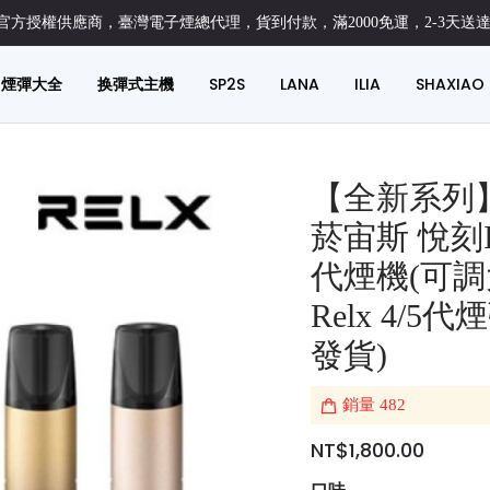
方授權供應商，臺灣電子煙總代理，貨到付款，滿2000免運，2-3天送
煙彈大全
换彈式主機
SP2S
LANA
ILIA
SHAXIAO
【全新系列】R
菸宙斯 悅刻Inf
代煙機(可調
Relx 4/5
發貨)
銷量
482
NT$1,800.00