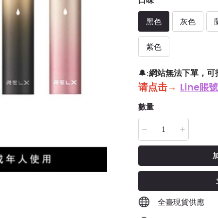
口味
黑色
灰色
紫色
網站無法下單，可
🔔:
请点击
→
Line賬號
數量
全臺現貨供應