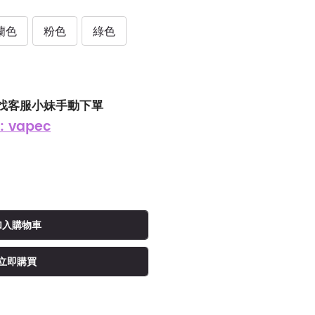
蘭色
粉色
綠色
找客服小妹手動下單
: vapec
加入購物車
立即購買