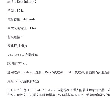
品名：Relx Infinity 2
型號：P54a
電芯容量：440mAh
最大充電電流：1.6A
包裝包括：
霧化杆(主機)x1
USB Type-C 充電綫 x1
説明書(套) x 1
適用煙彈：Relx 6代煙彈，Relx 5代煙彈，Relx4代煙彈, 新西蘭Zg
最后Relx小編想對您說
Relx 6代主機relx infinity 2 pod system是現在台
帶來更個性化、更長久的吸煙樂趣。快點嘗試Relx 6代，體驗健康吸煙