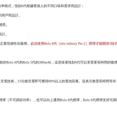
一是其三種強勢功率模式，悅刻6代根據香港人的不同口味和需求而設計：
命的用戶而設計。
煙感受。
戶設計。
正實現個性化吸煙。
必須使用Relx 6代（relx infinity Pro 2）煙彈才能開啓
0mAh電池，相比以前的Relx 4代和Relx 5代的380mAh，這意味著悅刻6代可以享
快速充電技術，15分鐘充電即可獲得80%以上的電池容量。這表示無需長時間等
下通用4-5代煙彈（不可調節功率），也可以向上通用
Relx 6代煙彈
，Relx 6代煙彈支