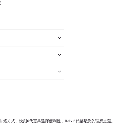
款
健康的抽煙方式、悅刻6代更具選擇便利性，Relx 6代都是您的理想之選。