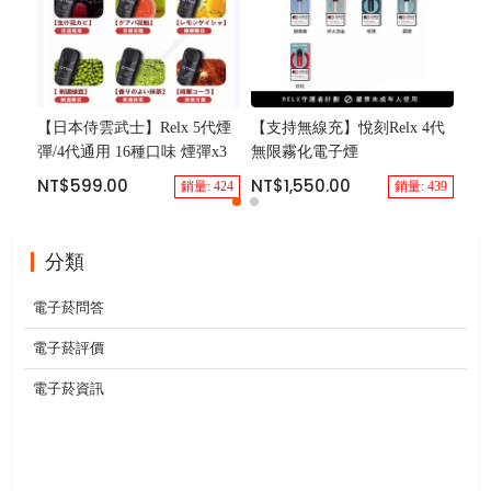
【日本侍雲武士】Relx 5代煙
【支持無線充】悅刻Relx 4代
【最
彈/4代通用 16種口味 煙彈x3
無限霧化電子煙
霧
示
NT$599.00
NT$1,550.00
銷量: 424
銷量: 439
NT
分類
電子菸問答
電子菸評價
電子菸資訊