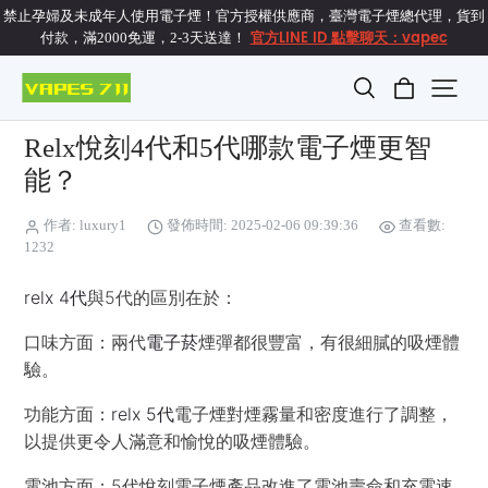
禁止孕婦及未成年人使用電子煙！官方授權供應商，臺灣電子煙總代理，貨到
官方LINE ID 點擊聊天：vapec
付款，滿2000免運，2-3天送達！
Relx悅刻4代和5代哪款電子煙更智
能？
作者: luxury1
發佈時間: 2025-02-06 09:39:36
查看數:
1232
relx 4代
與5代的區別在於：
口味方面：兩代
電子菸
煙彈都很豐富，有很細膩的吸煙體
驗。
功能方面：
relx 5代
電子煙對煙霧量和密度進行了調整，
以提供更令人滿意和愉悅的吸煙體驗。
電池方面：5代悅刻電子煙產品改進了電池壽命和充電速