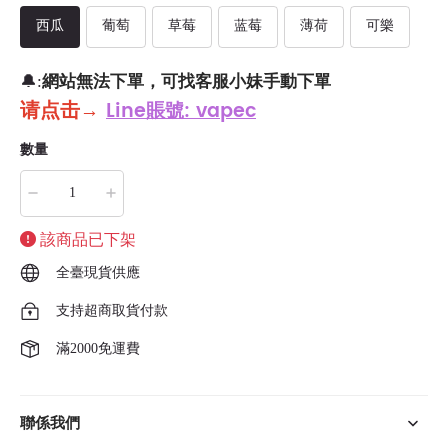
西瓜
葡萄
草莓
蓝莓
薄荷
可樂
網站無法下單，可找客服小妹手動下單
🔔:
请点击
→
Line賬號: vapec
數量
該商品已下架
全臺現貨供應
支持超商取貨付款
滿2000免運費
聯係我們