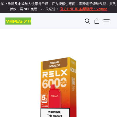
禁止孕婦及未成年人使用電子煙！官方授權供應商，臺灣電子煙總代理，貨到
官方LINE ID 點擊聊天：vapec
付款，滿2000免運，2-3天送達！