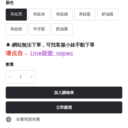
顏色
布紋黑
布紋灰
布紋綠
布紋藍
奶油藍
布紋粉
牛仔藍
奶油紫
網站無法下單，可找客服小妹手動下單
🔔:
请点击
→
Line賬號: vapec
數量
加入購物車
立即購買
全臺現貨供應