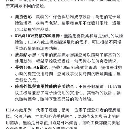
帶來與眾不同的體驗。
潮流色彩
：獨特的牛仔色與幼稚奶茶設計，為您的電子煙
體驗增添一抹時尚色彩。這兩種色系不僅吸引眼球，還展
現出您獨特的品味。
8W與10W雙檔功率選擇
：無論您喜歡柔和還是強勁的吸煙
體驗，ILIA布紋主機都能滿足您的需求。可以根據不同場
景或心情隨時調整功率。
液晶顯示屏
：清晰的液晶顯示屏讓您可以隨時了解當前的
使用狀態，輕鬆掌控吸煙過程，無需擔心任何突發情況。
長效400mAh電池
：搭載400mAh高效能電池，提供長達數
小時的穩定使用時間，您可以享受長時間的吸煙樂趣，無
需頻繁充電。
時尚外觀與實用性能的完美結合
：不僅外觀精緻，ILIA布
紋主機還兼顧了電子煙使用的實用性。其輕巧的設計，讓
您隨時攜帶，隨時享受高品質的蒸汽體驗。
ILIA布紋系列一代
電子煙機
，是每一位電子煙愛好者的理想選
擇。它將時尚、性能和舒適手感融合，為您帶來無與倫比的使
用體驗。無論是日常使用還是外出聚會，這款主機都能完美配