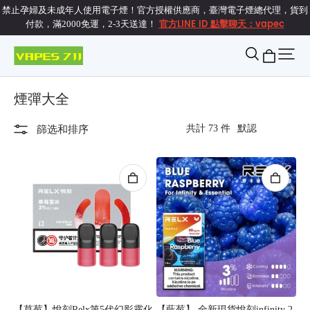
禁止孕婦及未成年人使用電子煙！官方授權供應商，臺灣電子煙總代理，貨到
官方LINE ID 點擊聊天：vapec
付款，滿2000免運，2-3天送達！
煙彈大全
共計 73 件
篩选和排序
【草莓】悅刻Relx第5代幻影霧化
【藍莓】 全新現貨悅刻infinity 2