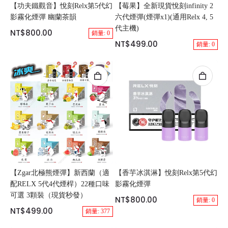
【功夫鐵觀音】悅刻Relx第5代幻
【莓果】全新現貨悅刻infinity 2
影霧化煙彈 幽蘭茶韻
六代煙彈(煙彈x1)(通用Relx 4, 5
代主機)
NT$800.00
銷量: 0
NT$499.00
銷量: 0
【Zgar北極熊煙彈】新西蘭（適
【香芋冰淇淋】悅刻Relx第5代幻
配RELX 5代4代煙桿）22種口味
影霧化煙彈
可選 3顆裝（現貨秒發）
NT$800.00
銷量: 0
NT$499.00
銷量: 377