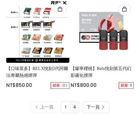
【口味眾多】RELX悅刻2代阿爾
【爆寧櫻桃】Relx悅刻第五代幻
法專屬熱感煙彈
影霧化煙彈
NT$850.00
NT$800.00
銷量: 311
銷量: 0
上一頁
4
下一頁