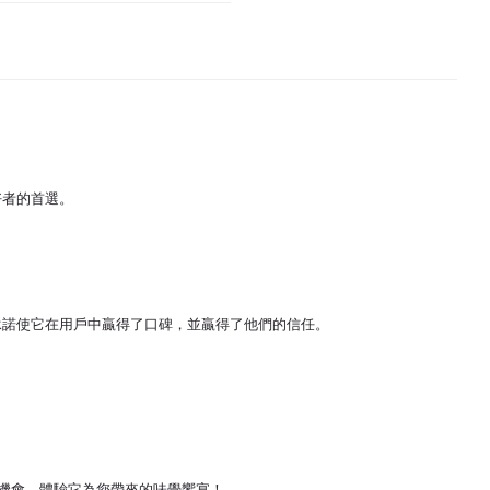
好者的首選。
承諾使它在用戶中贏得了口碑，並贏得了他們的信任。
個機會，體驗它為您帶來的味覺饗宴！