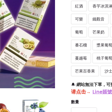
紅酒
香芋冰淇
可樂
鐵觀音
葡萄
芒果奶
番石榴
漿果葡
蔓越莓
桃子葡
芒果百香果
沙
網站無法下單，可
🔔:
请点击
→
Line賬號
數量