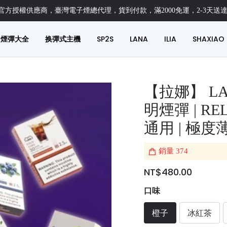
方授權供應商，臺灣電子煙總代理，貨到付款，滿2000免運，2-3天送
煙彈大全
换彈式主機
SP2S
LANA
ILIA
SHAXIAO
【拉娜】 LA
明煙彈 | R
通用 | 極度
銷量
374
NT$480.00
口味
橙子
冰紅茶