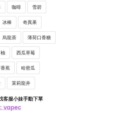
淋
咖啡
雪碧
冰棒
奇異果
烏龍茶
薄荷口香糖
萄柚
西瓜草莓
萄香蕉
哈密瓜
士
茉莉龍井
找客服小妹手動下單
: vapec