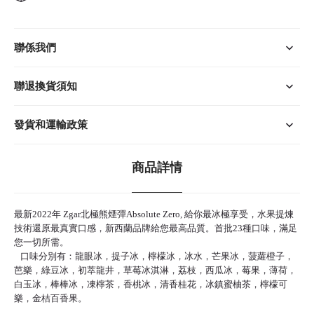
聯係我們
聯退換貨須知
發貨和運輸政策
商品詳情
最新2022年 Zgar北極熊煙彈Absolute Zero, 給你最冰極享受，水果提煉
技術還原最真實口感，新西蘭品牌給您最高品質。首批23種口味，滿足
您一切所需。
口味分別有：龍眼冰，提子冰，檸檬冰，冰水，芒果冰，菠蘿橙子，
芭樂，綠豆冰，初萃龍井，草莓冰淇淋，荔枝，西瓜冰，莓果，薄荷，
白玉冰，棒棒冰，凍檸茶，香桃冰，清香桂花，冰鎮蜜柚茶，檸檬可
樂，金桔百香果。