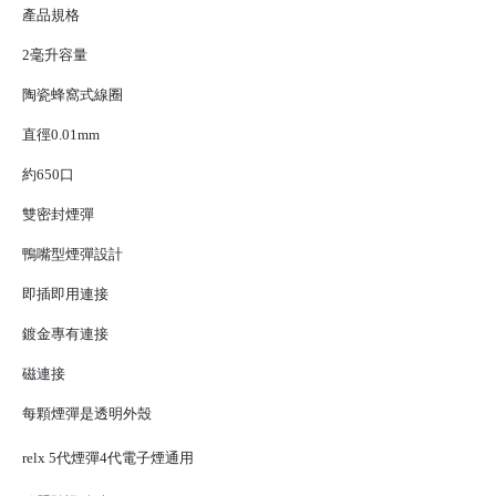
產品規格
2毫升容量
陶瓷蜂窩式線圈
直徑0.01mm
約650口
雙密封煙彈
鴨嘴型煙彈設計
即插即用連接
鍍金專有連接
磁連接
每顆煙彈是透明外殼
relx 5代煙彈
4代
電子煙
通用