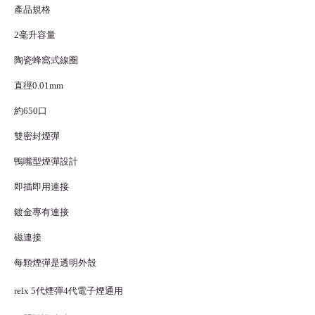
產品規格
2毫升容量
陶瓷蜂窩式線圈
直徑0.01mm
約650口
雙密封煙彈
鴨嘴型煙彈設計
即插即用連接
鍍金專有連接
磁連接
每顆煙彈是透明外殼
relx 5代煙彈
4代
電子煙
通用