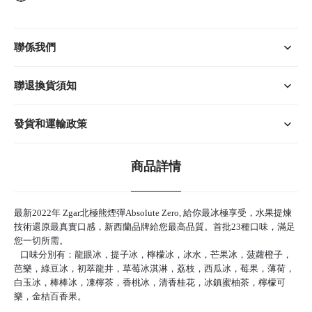
聯係我們
聯退換貨須知
發貨和運輸政策
商品詳情
最新2022年 Zgar北極熊煙彈Absolute Zero, 給你最冰極享受，水果提煉
技術還原最真實口感，新西蘭品牌給您最高品質。首批23種口味，滿足
您一切所需。
口味分別有：龍眼冰，提子冰，檸檬冰，冰水，芒果冰，菠蘿橙子，
芭樂，綠豆冰，初萃龍井，草莓冰淇淋，荔枝，西瓜冰，莓果，薄荷，
白玉冰，棒棒冰，凍檸茶，香桃冰，清香桂花，冰鎮蜜柚茶，檸檬可
樂，金桔百香果。