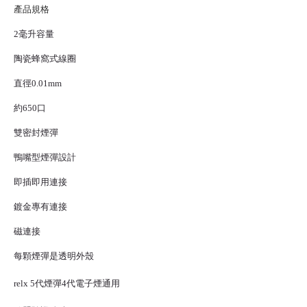
產品規格
2毫升容量
陶瓷蜂窩式線圈
直徑0.01mm
約650口
雙密封煙彈
鴨嘴型煙彈設計
即插即用連接
鍍金專有連接
磁連接
每顆煙彈是透明外殼
relx 5代煙彈
4代
電子煙
通用