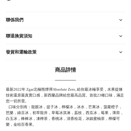
聯係我們
聯退換貨須知
發貨和運輸政策
商品詳情
最新2022年 Zgar北極熊煙彈Absolute Zero, 給你最冰極享受，水果提煉
技術還原最真實口感，新西蘭品牌給您最高品質。首批23種口味，滿足
您一切所需。
口味分別有：龍眼冰，提子冰，檸檬冰，冰水，芒果冰，菠蘿橙子，
芭樂，綠豆冰，初萃龍井，草莓冰淇淋，荔枝，西瓜冰，莓果，薄荷，
白玉冰，棒棒冰，凍檸茶，香桃冰，清香桂花，冰鎮蜜柚茶，檸檬可
樂，金桔百香果。