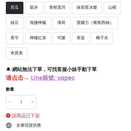
西瓜
龍井
青柑普洱
抹茶星冰樂
山楂
綠豆
海鹽檸檬
薄荷
寶礦力（葡萄西柚）
香芋
檸檬紅茶
可樂
青提
椰子水
奇異果
網站無法下單，可找客服小妹手動下單
🔔:
请点击
→
Line賬號: vapec
數量
該商品已下架
全臺現貨供應